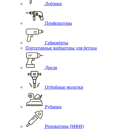
Лобзики
Перфораторы
Гайковёрты
Портативные вибраторы для бетона
Дрели
Отбойные молотки
Рубанки
Реноваторы (МФИ)