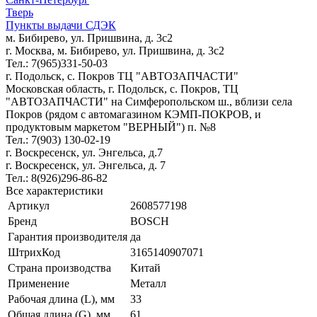
Тверь
Пункты выдачи СДЭК
м. Бибирево, ул. Пришвина, д. 3с2
г. Москва, м. Бибирево, ул. Пришвина, д. 3с2
Тел.: 7(965)331-50-03
г. Подольск, c. Покров ТЦ "АВТОЗАПЧАСТИ"
Московская область, г. Подольск, c. Покров, ТЦ
"АВТОЗАПЧАСТИ" на Симферопольском ш., вблизи села
Покров (рядом с автомагазином КЭМП-ПОКРОВ, и
продуктовым маркетом "ВЕРНЫЙ") п. №8
Тел.: 7(903) 130-02-19
г. Воскресенск, ул. Энгельса, д.7
г. Воскресенск, ул. Энгельса, д. 7
Тел.: 8(926)296-86-82
Все характеристики
Артикул
2608577198
Бренд
BOSCH
Гарантия производителя
да
ШтрихКод
3165140907071
Страна производства
Китай
Применение
Металл
Рабочая длина (L), мм
33
Общая длина (G), мм
61