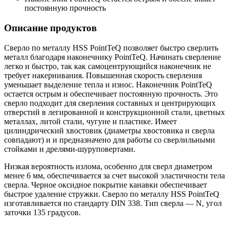
постоянную прочность
Описание продуктов
Сверло по металлу HSS PointTeQ позволяет быстро сверлить
металл благодаря наконечнику PointTeQ. Начинать сверление
легко и быстро, так как самоцентрующийся наконечник не
требует накернивания. Повышенная скорость сверления
уменьшает выделение тепла и износ. Наконечник PointTeQ
остается острым и обеспечивает постоянную прочность. Это
сверло подходит для сверления составных и центрирующих
отверстий в легированной и конструкционной стали, цветных
металлах, литой стали, чугуне и пластике. Имеет
цилиндрический хвостовик (диаметры хвостовика и сверла
совпадают) и и предназначено для работы со сверлильными
стойками и дрелями-шуруповертами.
Низкая вероятность излома, особенно для сверл диаметром
менее 6 мм, обеспечивается за счет высокой эластичности тела
сверла. Черное оксидное покрытие канавки обеспечивает
быстрое удаление стружки. Сверло по металлу HSS PointTeQ
изготавливается по стандарту DIN 338. Тип сверла — N, угол
заточки 135 градусов.