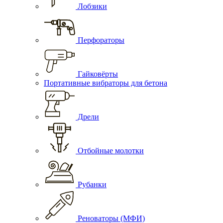
Лобзики
Перфораторы
Гайковёрты
Портативные вибраторы для бетона
Дрели
Отбойные молотки
Рубанки
Реноваторы (МФИ)