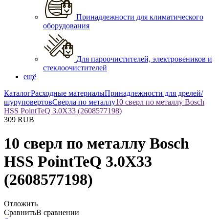
Принадлежности для климатического
оборудования
Для пароочистителей, электровеников и
стеклоочистителей
ещё
Каталог
Расходные материалы
Принадлежности для дрелей/
шуруповертов
Сверла по металлу
10 сверл по металлу Bosch
HSS PointTeQ 3.0Х33 (2608577198)
309
RUB
10 сверл по металлу Bosch
HSS PointTeQ 3.0Х33
(2608577198)
Отложить
Сравнить
В сравнении