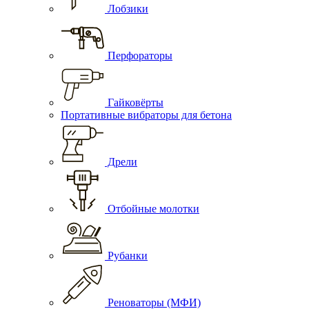
Лобзики
Перфораторы
Гайковёрты
Портативные вибраторы для бетона
Дрели
Отбойные молотки
Рубанки
Реноваторы (МФИ)