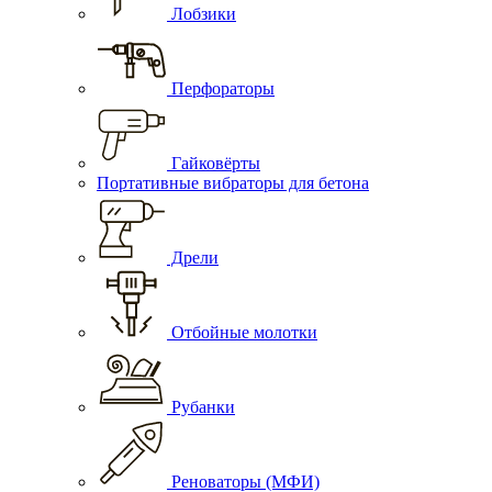
Лобзики
Перфораторы
Гайковёрты
Портативные вибраторы для бетона
Дрели
Отбойные молотки
Рубанки
Реноваторы (МФИ)