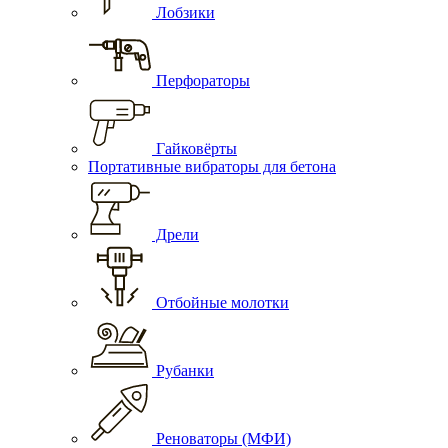
Лобзики
Перфораторы
Гайковёрты
Портативные вибраторы для бетона
Дрели
Отбойные молотки
Рубанки
Реноваторы (МФИ)