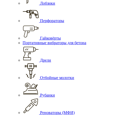
Лобзики
Перфораторы
Гайковёрты
Портативные вибраторы для бетона
Дрели
Отбойные молотки
Рубанки
Реноваторы (МФИ)