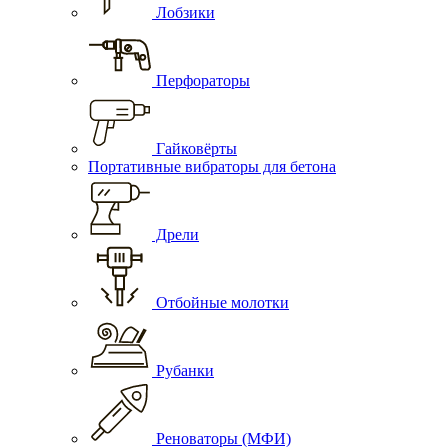
Лобзики
Перфораторы
Гайковёрты
Портативные вибраторы для бетона
Дрели
Отбойные молотки
Рубанки
Реноваторы (МФИ)