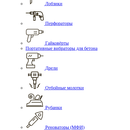
Лобзики
Перфораторы
Гайковёрты
Портативные вибраторы для бетона
Дрели
Отбойные молотки
Рубанки
Реноваторы (МФИ)