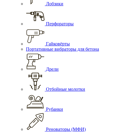
Лобзики
Перфораторы
Гайковёрты
Портативные вибраторы для бетона
Дрели
Отбойные молотки
Рубанки
Реноваторы (МФИ)