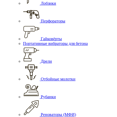
Лобзики
Перфораторы
Гайковёрты
Портативные вибраторы для бетона
Дрели
Отбойные молотки
Рубанки
Реноваторы (МФИ)