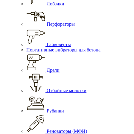
Лобзики
Перфораторы
Гайковёрты
Портативные вибраторы для бетона
Дрели
Отбойные молотки
Рубанки
Реноваторы (МФИ)