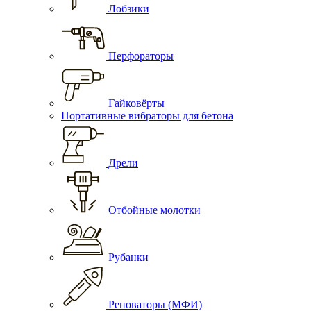
Лобзики
Перфораторы
Гайковёрты
Портативные вибраторы для бетона
Дрели
Отбойные молотки
Рубанки
Реноваторы (МФИ)