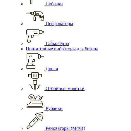
Лобзики
Перфораторы
Гайковёрты
Портативные вибраторы для бетона
Дрели
Отбойные молотки
Рубанки
Реноваторы (МФИ)