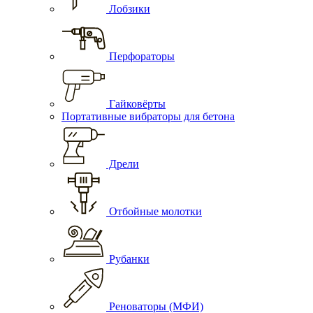
Лобзики
Перфораторы
Гайковёрты
Портативные вибраторы для бетона
Дрели
Отбойные молотки
Рубанки
Реноваторы (МФИ)