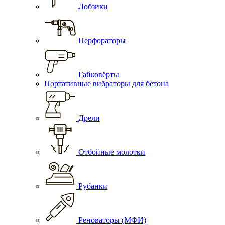
Лобзики
Перфораторы
Гайковёрты
Портативные вибраторы для бетона
Дрели
Отбойные молотки
Рубанки
Реноваторы (МФИ)