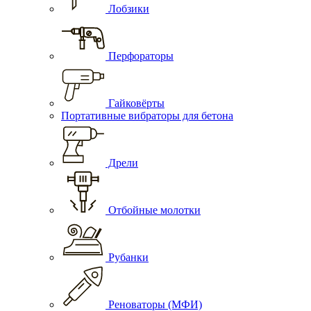
Лобзики
Перфораторы
Гайковёрты
Портативные вибраторы для бетона
Дрели
Отбойные молотки
Рубанки
Реноваторы (МФИ)