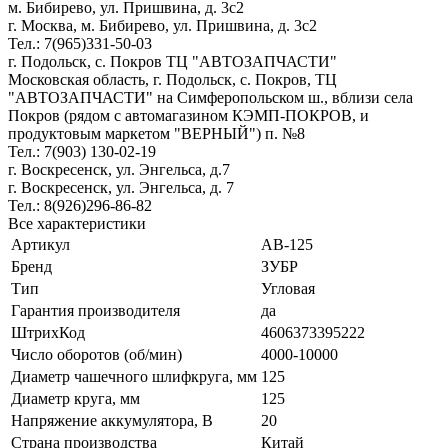
м. Бибирево, ул. Пришвина, д. 3с2
г. Москва, м. Бибирево, ул. Пришвина, д. 3с2
Тел.: 7(965)331-50-03
г. Подольск, c. Покров ТЦ "АВТОЗАПЧАСТИ"
Московская область, г. Подольск, c. Покров, ТЦ
"АВТОЗАПЧАСТИ" на Симферопольском ш., вблизи села
Покров (рядом с автомагазином КЭМП-ПОКРОВ, и
продуктовым маркетом "ВЕРНЫЙ") п. №8
Тел.: 7(903) 130-02-19
г. Воскресенск, ул. Энгельса, д.7
г. Воскресенск, ул. Энгельса, д. 7
Тел.: 8(926)296-86-82
Все характеристики
Артикул
AB-125
Бренд
ЗУБР
Тип
Угловая
Гарантия производителя
да
ШтрихКод
4606373395222
Число оборотов (об/мин)
4000-10000
Диаметр чашечного шлифкруга, мм
125
Диаметр круга, мм
125
Напряжение аккумулятора, В
20
Страна производства
Китай