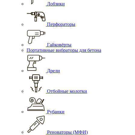
Лобзики
Перфораторы
Гайковёрты
Портативные вибраторы для бетона
Дрели
Отбойные молотки
Рубанки
Реноваторы (МФИ)