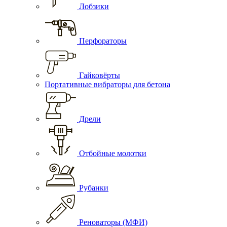
Лобзики
Перфораторы
Гайковёрты
Портативные вибраторы для бетона
Дрели
Отбойные молотки
Рубанки
Реноваторы (МФИ)