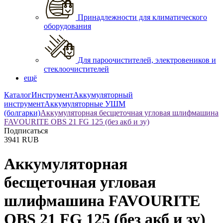
Принадлежности для климатического
оборудования
Для пароочистителей, электровеников и
стеклоочистителей
ещё
Каталог
Инструмент
Аккумуляторный
инструмент
Аккумуляторные УШМ
(болгарки)
Аккумуляторная бесщеточная угловая шлифмашина
FAVOURITE OBS 21 FG 125 (без акб и зу)
Подписаться
3941
RUB
Аккумуляторная
бесщеточная угловая
шлифмашина FAVOURITE
OBS 21 FG 125 (без акб и зу)