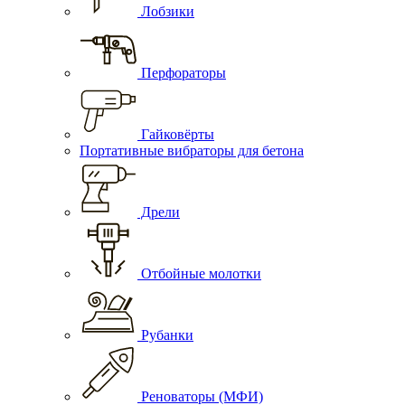
Лобзики
Перфораторы
Гайковёрты
Портативные вибраторы для бетона
Дрели
Отбойные молотки
Рубанки
Реноваторы (МФИ)