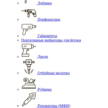
Лобзики
Перфораторы
Гайковёрты
Портативные вибраторы для бетона
Дрели
Отбойные молотки
Рубанки
Реноваторы (МФИ)