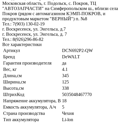
Московская область, г. Подольск, c. Покров, ТЦ
"АВТОЗАПЧАСТИ" на Симферопольском ш., вблизи села
Покров (рядом с автомагазином КЭМП-ПОКРОВ, и
продуктовым маркетом "ВЕРНЫЙ") п. №8
Тел.: 7(903) 130-02-19
г. Воскресенск, ул. Энгельса, д.7
г. Воскресенск, ул. Энгельса, д. 7
Тел.: 8(926)296-86-82
Все характеристики
Артикул
DCN692P2-QW
Бренд
DeWALT
Гарантия производителя
да
Вес, кг
4.1
Длина,см
345
Ширина,см
125
Высота,см
338
ШтрихКод
5035048467770
Напряжение аккумулятора, В
18
Емкость аккумулятора, А/ч
5
Страна производства
Чехия
Тип аккумулятора
Li-lon