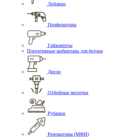
Лобзики
Перфораторы
Гайковёрты
Портативные вибраторы для бетона
Дрели
Отбойные молотки
Рубанки
Реноваторы (МФИ)