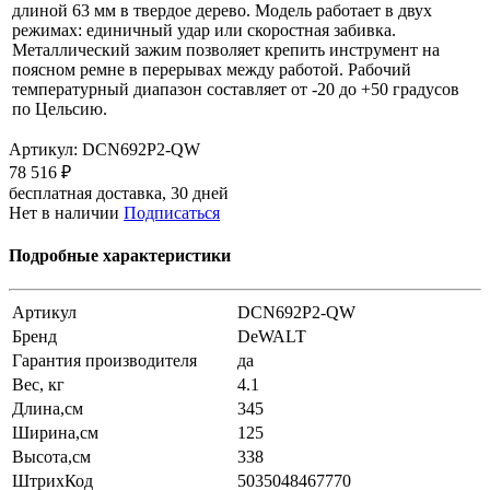
длиной 63 мм в твердое дерево. Модель работает в двух
режимах: единичный удар или скоростная забивка.
Металлический зажим позволяет крепить инструмент на
поясном ремне в перерывах между работой. Рабочий
температурный диапазон составляет от -20 до +50 градусов
по Цельсию.
Артикул:
DCN692P2-QW
78 516 ₽
бесплатная доставка, 30 дней
Нет в наличии
Подписаться
Подробные характеристики
Артикул
DCN692P2-QW
Бренд
DeWALT
Гарантия производителя
да
Вес, кг
4.1
Длина,см
345
Ширина,см
125
Высота,см
338
ШтрихКод
5035048467770