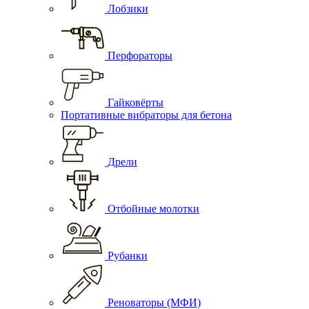
Лобзики
Перфораторы
Гайковёрты
Портативные вибраторы для бетона
Дрели
Отбойные молотки
Рубанки
Реноваторы (МФИ)