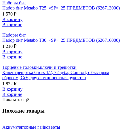
Наборы бит
Набор бит Metabo T25, «SP», 25 ПРЕДМЕТОВ (626713000)
1 570 ₽
В корзину
В корзине
Наборы бит
Набор бит Metabo T30, «SP», 25 ПРЕДМЕТОВ (626716000)
1 210 ₽
В корзину
В корзине
Торцевые головки,ключи и трещотки
Ключ-трещотка Gross 1/2, 72 зуба, Comfort, с быстрым
сбросом, CrV, двухкомпонентная рукоятка
1 822 ₽
В корзину
В корзине
Показать ещё
Похожие товары
Аккумуляторные гайковерты