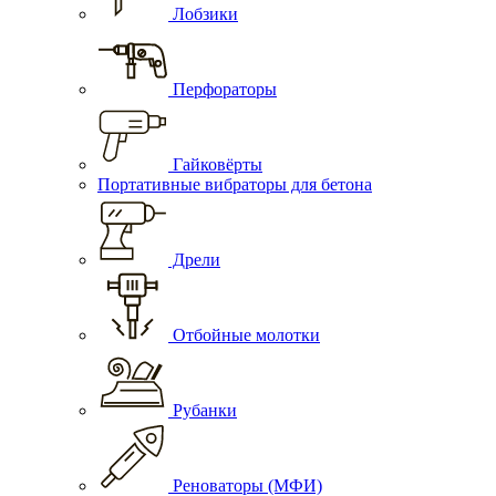
Лобзики
Перфораторы
Гайковёрты
Портативные вибраторы для бетона
Дрели
Отбойные молотки
Рубанки
Реноваторы (МФИ)