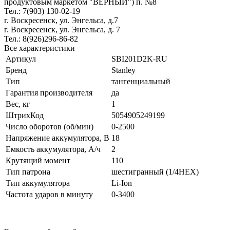
продуктовым маркетом "ВЕРНЫЙ") п. №8
Тел.: 7(903) 130-02-19
г. Воскресенск, ул. Энгельса, д.7
г. Воскресенск, ул. Энгельса, д. 7
Тел.: 8(926)296-86-82
Все характеристики
Артикул
SBI201D2K-RU
Бренд
Stanley
Тип
тангенциальный
Гарантия производителя
да
Вес, кг
1
ШтрихКод
5054905249199
Число оборотов (об/мин)
0-2500
Напряжение аккумулятора, В
18
Емкость аккумулятора, А/ч
2
Крутящий момент
110
Тип патрона
шестигранный (1/4HEX)
Тип аккумулятора
Li-Ion
Частота ударов в минуту
0-3400