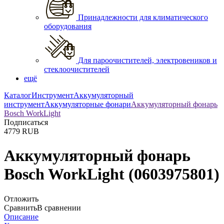
Принадлежности для климатического
оборудования
Для пароочистителей, электровеников и
стеклоочистителей
ещё
Каталог
Инструмент
Аккумуляторный
инструмент
Аккумуляторные фонари
Аккумуляторный фонарь
Bosch WorkLight
Подписаться
4779
RUB
Аккумуляторный фонарь
Bosch WorkLight
(0603975801)
Отложить
Сравнить
В сравнении
Описание