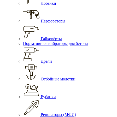
Лобзики
Перфораторы
Гайковёрты
Портативные вибраторы для бетона
Дрели
Отбойные молотки
Рубанки
Реноваторы (МФИ)