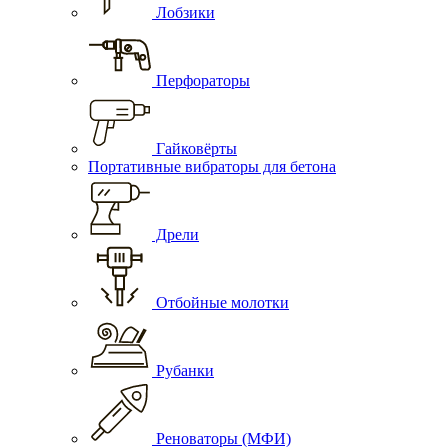
Лобзики
Перфораторы
Гайковёрты
Портативные вибраторы для бетона
Дрели
Отбойные молотки
Рубанки
Реноваторы (МФИ)