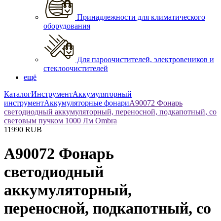
Принадлежности для климатического
оборудования
Для пароочистителей, электровеников и
стеклоочистителей
ещё
Каталог
Инструмент
Аккумуляторный
инструмент
Аккумуляторные фонари
A90072 Фонарь
светодиодный аккумуляторный, переносной, подкапотный, со
световым пучком 1000 Лм Ombra
11990
RUB
A90072 Фонарь
светодиодный
аккумуляторный,
переносной, подкапотный, со