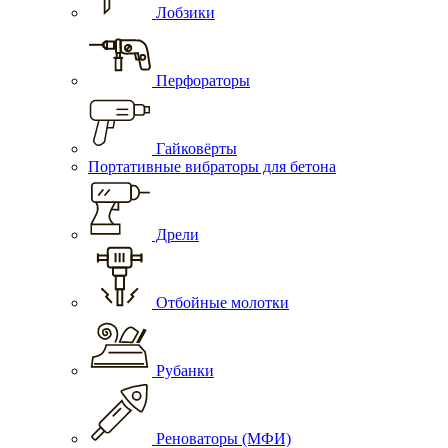
Лобзики
Перфораторы
Гайковёрты
Портативные вибраторы для бетона
Дрели
Отбойные молотки
Рубанки
Реноваторы (МФИ)