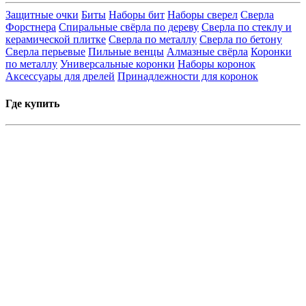
Защитные очки
Биты
Наборы бит
Наборы сверел
Сверла
Форстнера
Спиральные свёрла по дереву
Сверла по стеклу и
керамической плитке
Сверла по металлу
Сверла по бетону
Сверла перьевые
Пильные венцы
Алмазные свёрла
Коронки
по металлу
Универсальные коронки
Наборы коронок
Аксессуары для дрелей
Принадлежности для коронок
Где купить