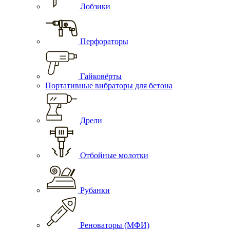
Лобзики
Перфораторы
Гайковёрты
Портативные вибраторы для бетона
Дрели
Отбойные молотки
Рубанки
Реноваторы (МФИ)