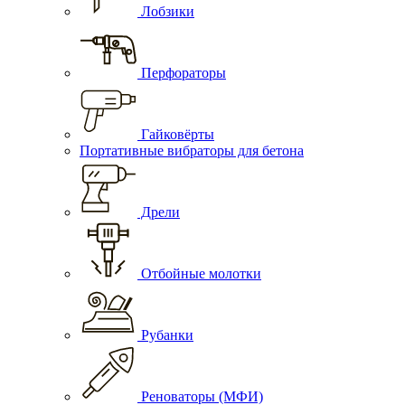
Лобзики
Перфораторы
Гайковёрты
Портативные вибраторы для бетона
Дрели
Отбойные молотки
Рубанки
Реноваторы (МФИ)