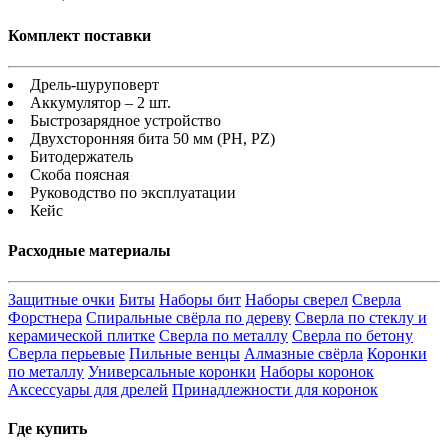
Комплект поставки
Дрель-шуруповерт
Аккумулятор – 2 шт.
Быстрозарядное устройство
Двухсторонняя бита 50 мм (PH, PZ)
Битодержатель
Скоба поясная
Руководство по эксплуатации
Кейс
Расходные материалы
Защитные очки
Биты
Наборы бит
Наборы сверел
Сверла
Форстнера
Спиральные свёрла по дереву
Сверла по стеклу и
керамической плитке
Сверла по металлу
Сверла по бетону
Сверла перьевые
Пильные венцы
Алмазные свёрла
Коронки
по металлу
Универсальные коронки
Наборы коронок
Аксессуары для дрелей
Принадлежности для коронок
Где купить