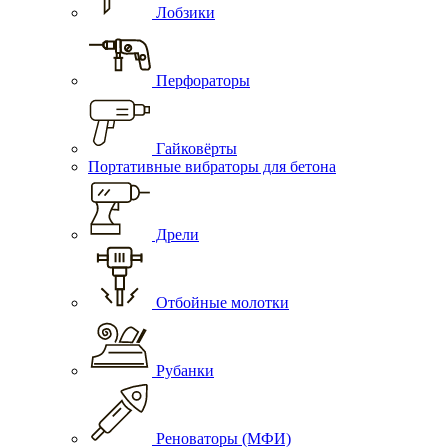
Лобзики
Перфораторы
Гайковёрты
Портативные вибраторы для бетона
Дрели
Отбойные молотки
Рубанки
Реноваторы (МФИ)