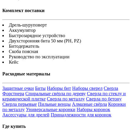
Комплект поставки
Дрель-шуруповерт
Аккумулятор
Быстрозарядное устройство
Двухсторонняя бита 50 мм (PH, PZ)
Битодержатель
Скоба поясная
Руководство по эксплуатации
Кейс
Расходные материалы
Защитные очки
Биты
Наборы бит
Наборы сверел
Сверла
Форстнера
Спиральные свёрла по дереву
Сверла по стеклу и
керамической плитке
Сверла по металлу
Сверла по бетону
Сверла перьевые
Пильные венцы
Алмазные свёрла
Коронки
по металлу
Универсальные коронки
Наборы коронок
Аксессуары для дрелей
Принадлежности для коронок
Где купить