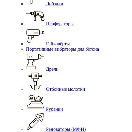
Лобзики
Перфораторы
Гайковёрты
Портативные вибраторы для бетона
Дрели
Отбойные молотки
Рубанки
Реноваторы (МФИ)