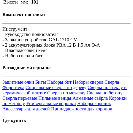
Высота, мм:
101
Комплект поставки
Инструмент
- Руководство пользователя
- Зарядное устройство GAL 1210 CV
- 2 аккумуляторных блока PBA 12 В 1.5 Ач O-A
- Пластмассовый кейс
- Набор сверл и бит
Расходные материалы
Защитные очки
Биты
Наборы бит
Наборы сверел
Сверла
Форстнера
Спиральные свёрла по дереву
Сверла по стеклу и
керамической плитке
Сверла по металлу
Сверла по бетону
Сверла перьевые
Пильные венцы
Алмазные свёрла
Коронки
по металлу
Универсальные коронки
Наборы коронок
Аксессуары для дрелей
Принадлежности для коронок
Где купить