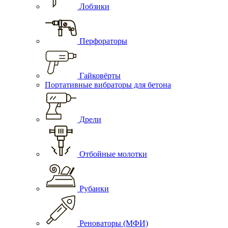
Лобзики
Перфораторы
Гайковёрты
Портативные вибраторы для бетона
Дрели
Отбойные молотки
Рубанки
Реноваторы (МФИ)