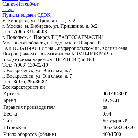
Санкт-Петербург
Тверь
Пункты выдачи СДЭК
м. Бибирево, ул. Пришвина, д. 3с2
г. Москва, м. Бибирево, ул. Пришвина, д. 3с2
Тел.: 7(965)331-50-03
г. Подольск, c. Покров ТЦ "АВТОЗАПЧАСТИ"
Московская область, г. Подольск, c. Покров, ТЦ
"АВТОЗАПЧАСТИ" на Симферопольском ш., вблизи села
Покров (рядом с автомагазином КЭМП-ПОКРОВ, и
продуктовым маркетом "ВЕРНЫЙ") п. №8
Тел.: 7(903) 130-02-19
г. Воскресенск, ул. Энгельса, д.7
г. Воскресенск, ул. Энгельса, д. 7
Тел.: 8(926)296-86-82
Все характеристики
Артикул
06039D3005
Бренд
BOSCH
Гарантия производителя
да
Вес, кг
0.94
Тип
Безударный
ШтрихКод
4053423224870
Число оборотов (об/мин)
400/1500