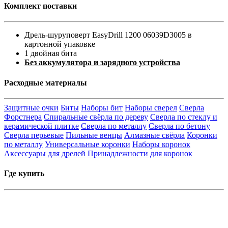
Комплект поставки
Дрель-шуруповерт EasyDrill 1200 06039D3005 в
картонной упаковке
1 двойная бита
Без аккумулятора и зарядного устройства
Расходные материалы
Защитные очки
Биты
Наборы бит
Наборы сверел
Сверла
Форстнера
Спиральные свёрла по дереву
Сверла по стеклу и
керамической плитке
Сверла по металлу
Сверла по бетону
Сверла перьевые
Пильные венцы
Алмазные свёрла
Коронки
по металлу
Универсальные коронки
Наборы коронок
Аксессуары для дрелей
Принадлежности для коронок
Где купить