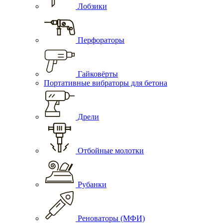
Лобзики
Перфораторы
Гайковёрты
Портативные вибраторы для бетона
Дрели
Отбойные молотки
Рубанки
Реноваторы (МФИ)