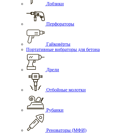
Лобзики
Перфораторы
Гайковёрты
Портативные вибраторы для бетона
Дрели
Отбойные молотки
Рубанки
Реноваторы (МФИ)