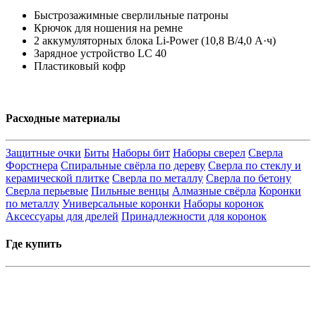
Быстрозажимные сверлильные патроны
Крючок для ношения на ремне
2 аккумуляторных блока Li-Power (10,8 В/4,0 А·ч)
Зарядное устройство LC 40
Пластиковый кофр
Расходные материалы
Защитные очки
Биты
Наборы бит
Наборы сверел
Сверла
Форстнера
Спиральные свёрла по дереву
Сверла по стеклу и
керамической плитке
Сверла по металлу
Сверла по бетону
Сверла перьевые
Пильные венцы
Алмазные свёрла
Коронки
по металлу
Универсальные коронки
Наборы коронок
Аксессуары для дрелей
Принадлежности для коронок
Где купить