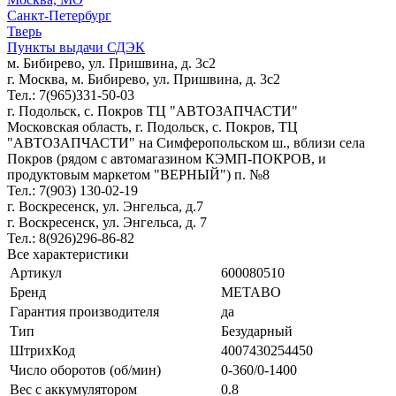
Санкт-Петербург
Тверь
Пункты выдачи СДЭК
м. Бибирево, ул. Пришвина, д. 3с2
г. Москва, м. Бибирево, ул. Пришвина, д. 3с2
Тел.: 7(965)331-50-03
г. Подольск, c. Покров ТЦ "АВТОЗАПЧАСТИ"
Московская область, г. Подольск, c. Покров, ТЦ
"АВТОЗАПЧАСТИ" на Симферопольском ш., вблизи села
Покров (рядом с автомагазином КЭМП-ПОКРОВ, и
продуктовым маркетом "ВЕРНЫЙ") п. №8
Тел.: 7(903) 130-02-19
г. Воскресенск, ул. Энгельса, д.7
г. Воскресенск, ул. Энгельса, д. 7
Тел.: 8(926)296-86-82
Все характеристики
Артикул
600080510
Бренд
METABO
Гарантия производителя
да
Тип
Безударный
ШтрихКод
4007430254450
Число оборотов (об/мин)
0-360/0-1400
Вес с аккумулятором
0.8