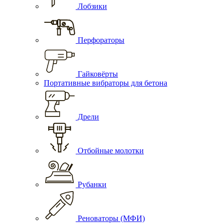
Лобзики
Перфораторы
Гайковёрты
Портативные вибраторы для бетона
Дрели
Отбойные молотки
Рубанки
Реноваторы (МФИ)