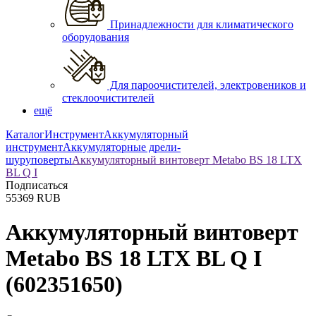
Принадлежности для климатического
оборудования
Для пароочистителей, электровеников и
стеклоочистителей
ещё
Каталог
Инструмент
Аккумуляторный
инструмент
Аккумуляторные дрели-
шуруповерты
Аккумуляторный винтоверт Metabo BS 18 LTX
BL Q I
Подписаться
55369
RUB
Аккумуляторный винтоверт
Metabo BS 18 LTX BL Q I
(602351650)