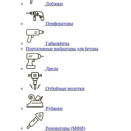
Лобзики
Перфораторы
Гайковёрты
Портативные вибраторы для бетона
Дрели
Отбойные молотки
Рубанки
Реноваторы (МФИ)