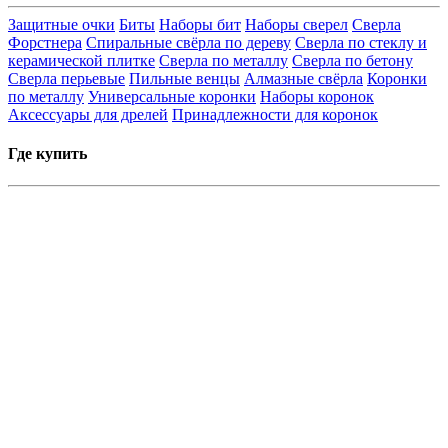
Защитные очки
Биты
Наборы бит
Наборы сверел
Сверла
Форстнера
Спиральные свёрла по дереву
Сверла по стеклу и
керамической плитке
Сверла по металлу
Сверла по бетону
Сверла перьевые
Пильные венцы
Алмазные свёрла
Коронки
по металлу
Универсальные коронки
Наборы коронок
Аксессуары для дрелей
Принадлежности для коронок
Где купить