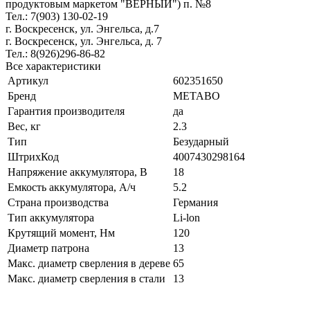
продуктовым маркетом "ВЕРНЫЙ") п. №8
Тел.: 7(903) 130-02-19
г. Воскресенск, ул. Энгельса, д.7
г. Воскресенск, ул. Энгельса, д. 7
Тел.: 8(926)296-86-82
Все характеристики
Артикул
602351650
Бренд
METABO
Гарантия производителя
да
Вес, кг
2.3
Тип
Безударный
ШтрихКод
4007430298164
Напряжение аккумулятора, В
18
Емкость аккумулятора, А/ч
5.2
Страна производства
Германия
Тип аккумулятора
Li-lon
Крутящий момент, Нм
120
Диаметр патрона
13
Макс. диаметр сверления в дереве
65
Макс. диаметр сверления в стали
13