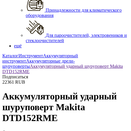
Принадлежности для климатического
оборудования
Для пароочистителей, электровеников и
стеклоочистителей
ещё
Каталог
Инструмент
Аккумуляторный
инструмент
Аккумуляторные дрели-
шуруповерты
Аккумуляторный ударный шуруповерт Makita
DTD152RME
Подписаться
22361
RUB
Аккумуляторный ударный
шуруповерт Makita
DTD152RME