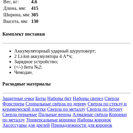
Вес, кг:
4.6
Длина, мм:
415
Ширина, мм:
305
Высота, мм:
130
Комплект поставки
Аккумуляторный ударный шуруповерт;
2 Li-lon аккумулятора 4 А*ч;
Зарядное устройство;
(+/-) бита №2;
Чемодан.
Расходные материалы
Защитные очки
Биты
Наборы бит
Наборы сверел
Сверла
Форстнера
Спиральные свёрла по дереву
Сверла по стеклу и
керамической плитке
Сверла по металлу
Сверла по бетону
Сверла перьевые
Пильные венцы
Алмазные свёрла
Коронки
по металлу
Универсальные коронки
Наборы коронок
Аксессуары для дрелей
Принадлежности для коронок