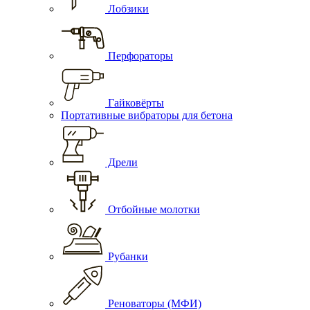
Лобзики
Перфораторы
Гайковёрты
Портативные вибраторы для бетона
Дрели
Отбойные молотки
Рубанки
Реноваторы (МФИ)