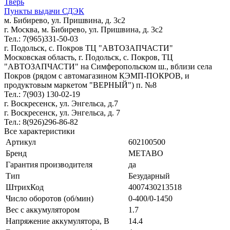
Тверь
Пункты выдачи СДЭК
м. Бибирево, ул. Пришвина, д. 3с2
г. Москва, м. Бибирево, ул. Пришвина, д. 3с2
Тел.: 7(965)331-50-03
г. Подольск, c. Покров ТЦ "АВТОЗАПЧАСТИ"
Московская область, г. Подольск, c. Покров, ТЦ
"АВТОЗАПЧАСТИ" на Симферопольском ш., вблизи села
Покров (рядом с автомагазином КЭМП-ПОКРОВ, и
продуктовым маркетом "ВЕРНЫЙ") п. №8
Тел.: 7(903) 130-02-19
г. Воскресенск, ул. Энгельса, д.7
г. Воскресенск, ул. Энгельса, д. 7
Тел.: 8(926)296-86-82
Все характеристики
Артикул
602100500
Бренд
METABO
Гарантия производителя
да
Тип
Безударный
ШтрихКод
4007430213518
Число оборотов (об/мин)
0-400/0-1450
Вес с аккумулятором
1.7
Напряжение аккумулятора, В
14.4