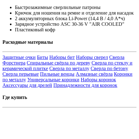
Быстрозажимные сверлильные патроны
Крючок для ношения на ремне и отделение для насадок
2 аккумуляторных блока Li-Power (14,4 В / 4,0 А*ч)
Зарядное устройство ASC 30-36 V "AIR COOLED"
Пластиковый кофр
Расходные материалы
Защитные очки
Биты
Наборы бит
Наборы сверел
Сверла
Форстнера
Спиральные свёрла по дереву
Сверла по стеклу и
керамической плитке
Сверла по металлу
Сверла по бетону
Сверла перьевые
Пильные венцы
Алмазные свёрла
Коронки
по металлу
Универсальные коронки
Наборы коронок
Аксессуары для дрелей
Принадлежности для коронок
Где купить