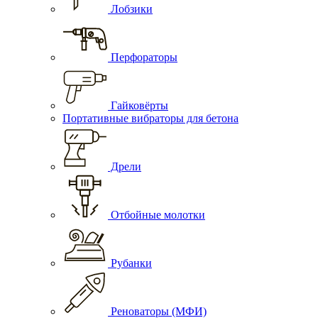
Лобзики
Перфораторы
Гайковёрты
Портативные вибраторы для бетона
Дрели
Отбойные молотки
Рубанки
Реноваторы (МФИ)