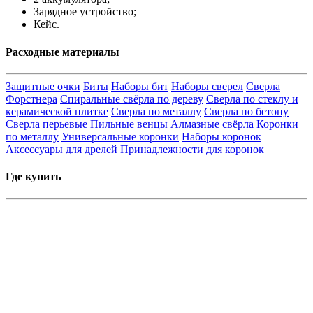
Зарядное устройство;
Кейс.
Расходные материалы
Защитные очки
Биты
Наборы бит
Наборы сверел
Сверла
Форстнера
Спиральные свёрла по дереву
Сверла по стеклу и
керамической плитке
Сверла по металлу
Сверла по бетону
Сверла перьевые
Пильные венцы
Алмазные свёрла
Коронки
по металлу
Универсальные коронки
Наборы коронок
Аксессуары для дрелей
Принадлежности для коронок
Где купить