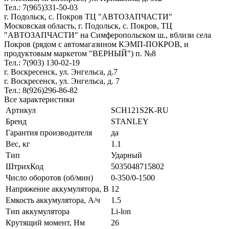
Тел.: 7(965)331-50-03
г. Подольск, c. Покров ТЦ "АВТОЗАПЧАСТИ"
Московская область, г. Подольск, c. Покров, ТЦ
"АВТОЗАПЧАСТИ" на Симферопольском ш., вблизи села
Покров (рядом с автомагазином КЭМП-ПОКРОВ, и
продуктовым маркетом "ВЕРНЫЙ") п. №8
Тел.: 7(903) 130-02-19
г. Воскресенск, ул. Энгельса, д.7
г. Воскресенск, ул. Энгельса, д. 7
Тел.: 8(926)296-86-82
Все характеристики
Артикул
SCH121S2K-RU
Бренд
STANLEY
Гарантия производителя
да
Вес, кг
1.1
Тип
Ударный
ШтрихКод
5035048715802
Число оборотов (об/мин)
0-350/0-1500
Напряжение аккумулятора, В
12
Емкость аккумулятора, А/ч
1.5
Тип аккумулятора
Li-lon
Крутящий момент, Нм
26