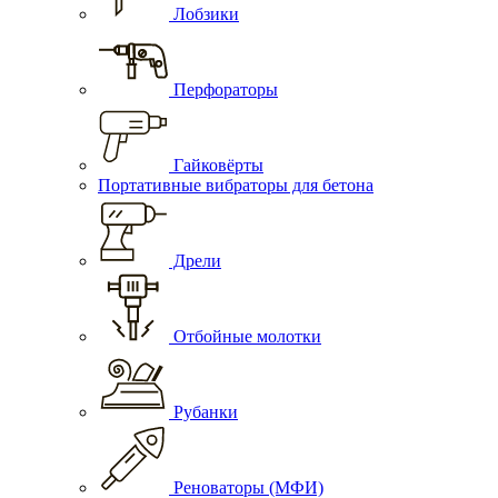
Лобзики
Перфораторы
Гайковёрты
Портативные вибраторы для бетона
Дрели
Отбойные молотки
Рубанки
Реноваторы (МФИ)