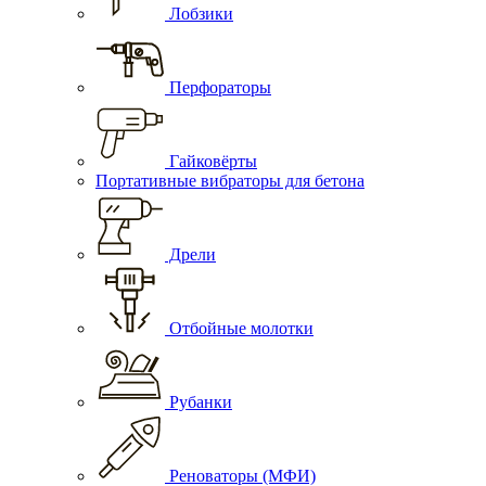
Лобзики
Перфораторы
Гайковёрты
Портативные вибраторы для бетона
Дрели
Отбойные молотки
Рубанки
Реноваторы (МФИ)