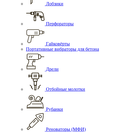
Лобзики
Перфораторы
Гайковёрты
Портативные вибраторы для бетона
Дрели
Отбойные молотки
Рубанки
Реноваторы (МФИ)