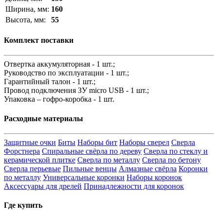
Ширина, мм:
160
Высота, мм:
55
Комплект поставки
Отвертка аккумуляторная - 1 шт.;
Руководство по эксплуатации - 1 шт.;
Гарантийный талон - 1 шт.;
Провод подключения ЗУ micro USB - 1 шт.;
Упаковка – гофро-коробка - 1 шт.
Расходные материалы
Защитные очки
Биты
Наборы бит
Наборы сверел
Сверла
Форстнера
Спиральные свёрла по дереву
Сверла по стеклу и
керамической плитке
Сверла по металлу
Сверла по бетону
Сверла перьевые
Пильные венцы
Алмазные свёрла
Коронки
по металлу
Универсальные коронки
Наборы коронок
Аксессуары для дрелей
Принадлежности для коронок
Где купить