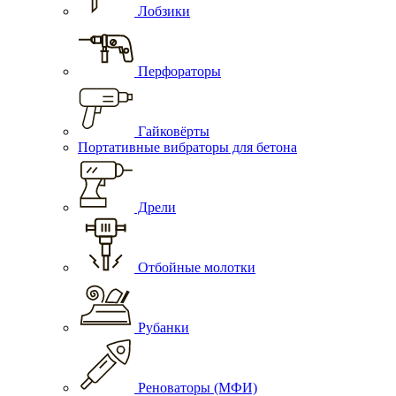
Лобзики
Перфораторы
Гайковёрты
Портативные вибраторы для бетона
Дрели
Отбойные молотки
Рубанки
Реноваторы (МФИ)