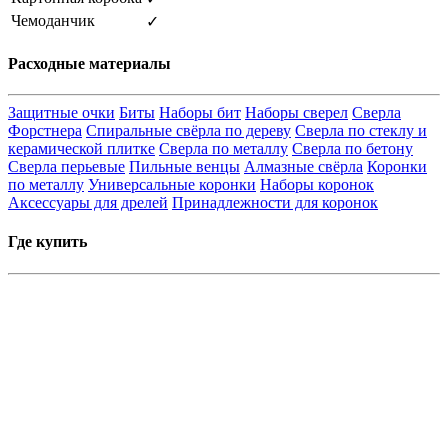
Чемоданчик
✓
Расходные материалы
Защитные очки
Биты
Наборы бит
Наборы сверел
Сверла
Форстнера
Спиральные свёрла по дереву
Сверла по стеклу и
керамической плитке
Сверла по металлу
Сверла по бетону
Сверла перьевые
Пильные венцы
Алмазные свёрла
Коронки
по металлу
Универсальные коронки
Наборы коронок
Аксессуары для дрелей
Принадлежности для коронок
Где купить