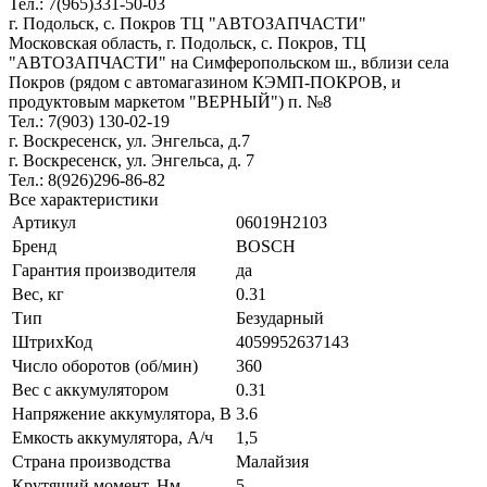
Тел.: 7(965)331-50-03
г. Подольск, c. Покров ТЦ "АВТОЗАПЧАСТИ"
Московская область, г. Подольск, c. Покров, ТЦ
"АВТОЗАПЧАСТИ" на Симферопольском ш., вблизи села
Покров (рядом с автомагазином КЭМП-ПОКРОВ, и
продуктовым маркетом "ВЕРНЫЙ") п. №8
Тел.: 7(903) 130-02-19
г. Воскресенск, ул. Энгельса, д.7
г. Воскресенск, ул. Энгельса, д. 7
Тел.: 8(926)296-86-82
Все характеристики
Артикул
06019H2103
Бренд
BOSCH
Гарантия производителя
да
Вес, кг
0.31
Тип
Безударный
ШтрихКод
4059952637143
Число оборотов (об/мин)
360
Вес с аккумулятором
0.31
Напряжение аккумулятора, В
3.6
Емкость аккумулятора, А/ч
1,5
Страна производства
Малайзия
Крутящий момент, Нм
5