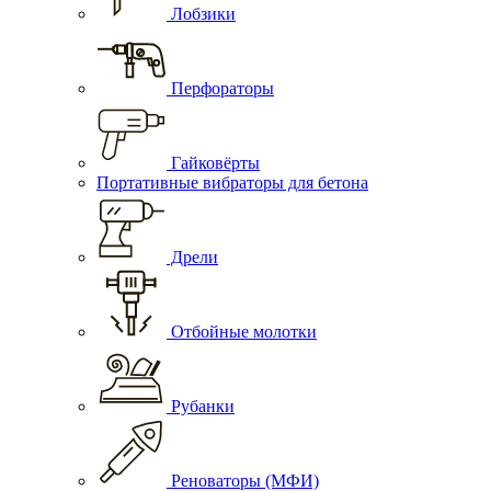
Лобзики
Перфораторы
Гайковёрты
Портативные вибраторы для бетона
Дрели
Отбойные молотки
Рубанки
Реноваторы (МФИ)