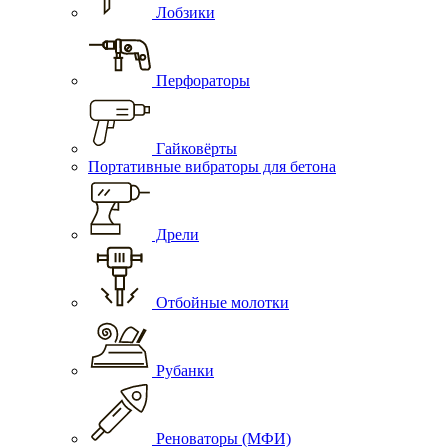
Лобзики
Перфораторы
Гайковёрты
Портативные вибраторы для бетона
Дрели
Отбойные молотки
Рубанки
Реноваторы (МФИ)