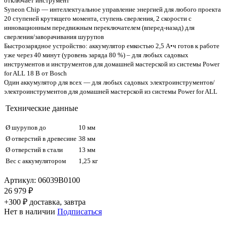
отключает инструмент
Syneon Chip — интеллектуальное управление энергией для любого проекта
20 ступеней крутящего момента, ступень сверления, 2 скорости с
инновационным передвижным переключателем (вперед-назад) для
сверления/заворачивания шурупов
Быстрозарядное устройство: аккумулятор емкостью 2,5 А•ч готов к работе
уже через 40 минут (уровень заряда 80 %) – для любых садовых
инструментов и инструментов для домашней мастерской из системы Power
for ALL 18 В от Bosch
Один аккумулятор для всех — для любых садовых электроинструментов/
электроинструментов для домашней мастерской из системы Power for ALL
Технические данные
Ø шурупов до
10 мм
Ø отверстий в древесине
38 мм
Ø отверстий в стали
13 мм
Вес с аккумулятором
1,25 кг
Артикул:
06039B0100
26 979 ₽
+300 ₽ доставка, завтра
Нет в наличии
Подписаться