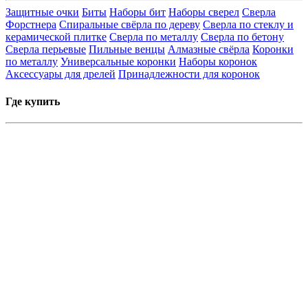
Защитные очки
Биты
Наборы бит
Наборы сверел
Сверла
Форстнера
Спиральные свёрла по дереву
Сверла по стеклу и
керамической плитке
Сверла по металлу
Сверла по бетону
Сверла перьевые
Пильные венцы
Алмазные свёрла
Коронки
по металлу
Универсальные коронки
Наборы коронок
Аксессуары для дрелей
Принадлежности для коронок
Где купить