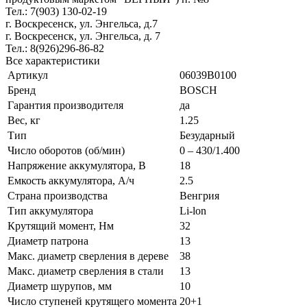
Тел.: 7(903) 130-02-19
г. Воскресенск, ул. Энгельса, д.7
г. Воскресенск, ул. Энгельса, д. 7
Тел.: 8(926)296-86-82
Все характеристики
Артикул
06039B0100
Бренд
BOSCH
Гарантия производителя
да
Вес, кг
1.25
Тип
Безударный
Число оборотов (об/мин)
0 – 430/1.400
Напряжение аккумулятора, В
18
Емкость аккумулятора, А/ч
2.5
Страна производства
Венгрия
Тип аккумулятора
Li-lon
Крутящий момент, Нм
32
Диаметр патрона
13
Макс. диаметр сверления в дереве
38
Макс. диаметр сверления в стали
13
Диаметр шурупов, мм
10
Число ступеней крутящего момента
20+1