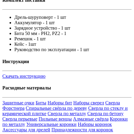
Комплект поставки
Дрель-шуруповерт - 1 шт
Аккумулятор - 1 шт
Зарядное устройство - 1 шт
Бита 50 мм - PH2, PZ2 - 1
Ремешок - 1 шт
Кейс - 1шт
Руководство по эксплуатации - 1 шт
Инструкции
Скачать инструкцию
Расходные материалы
Защитные очки
Биты
Наборы бит
Наборы сверел
Сверла
Форстнера
Спиральные свёрла по дереву
Сверла по стеклу и
керамической плитке
Сверла по металлу
Сверла по бетону
Сверла перьевые
Пильные венцы
Алмазные свёрла
Коронки
по металлу
Универсальные коронки
Наборы коронок
Аксессуары для дрелей
Принадлежности для коронок