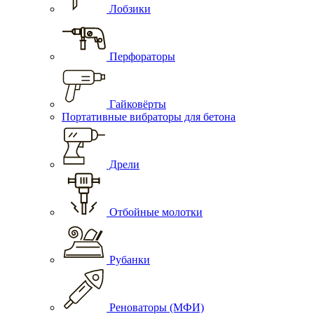
Лобзики
Перфораторы
Гайковёрты
Портативные вибраторы для бетона
Дрели
Отбойные молотки
Рубанки
Реноваторы (МФИ)