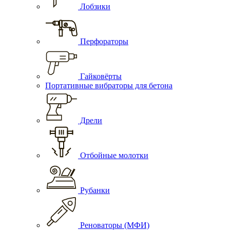
Лобзики
Перфораторы
Гайковёрты
Портативные вибраторы для бетона
Дрели
Отбойные молотки
Рубанки
Реноваторы (МФИ)