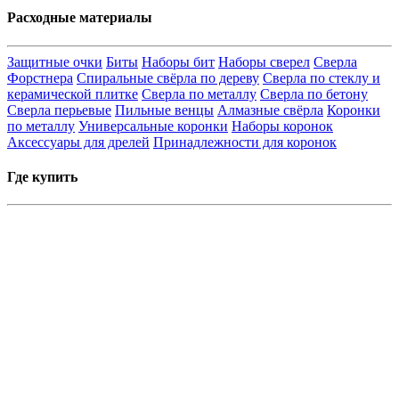
Расходные материалы
Защитные очки
Биты
Наборы бит
Наборы сверел
Сверла
Форстнера
Спиральные свёрла по дереву
Сверла по стеклу и
керамической плитке
Сверла по металлу
Сверла по бетону
Сверла перьевые
Пильные венцы
Алмазные свёрла
Коронки
по металлу
Универсальные коронки
Наборы коронок
Аксессуары для дрелей
Принадлежности для коронок
Где купить