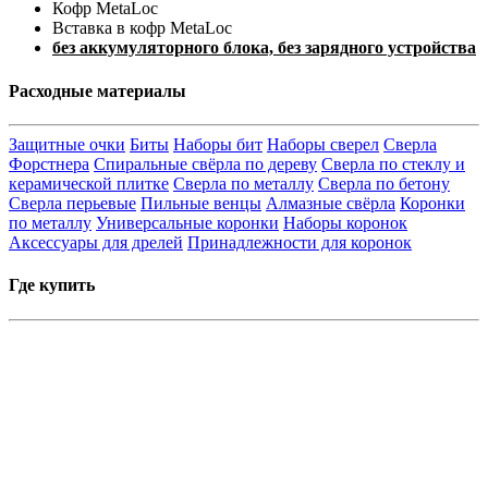
Кофр MetaLoc
Вставка в кофр MetaLoc
без аккумуляторного блока, без зарядного устройства
Расходные материалы
Защитные очки
Биты
Наборы бит
Наборы сверел
Сверла
Форстнера
Спиральные свёрла по дереву
Сверла по стеклу и
керамической плитке
Сверла по металлу
Сверла по бетону
Сверла перьевые
Пильные венцы
Алмазные свёрла
Коронки
по металлу
Универсальные коронки
Наборы коронок
Аксессуары для дрелей
Принадлежности для коронок
Где купить