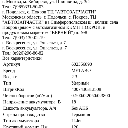
г. Москва, м. Бибирево, ул. Пришвина, д. 3с2
Тел.: 7(965)331-50-03
г. Подольск, c. Покров ТЦ "АВТОЗАПЧАСТИ"
Московская область, г. Подольск, c. Покров, ТЦ
"АВТОЗАПЧАСТИ" на Симферопольском ш., вблизи села
Покров (рядом с автомагазином КЭМП-ПОКРОВ, и
продуктовым маркетом "ВЕРНЫЙ") п. №8
Тел.: 7(903) 130-02-19
г. Воскресенск, ул. Энгельса, д.7
г. Воскресенск, ул. Энгельса, д. 7
Тел.: 8(926)296-86-82
Все характеристики
Артикул
602356890
Бренд
METABO
Вес, кг
2.3
Тип
Ударный
ШтрихКод
4007430313508
Число оборотов (об/мин)
0-500/0-2050/0-3800
Напряжение аккумулятора, В
18
Емкость аккумулятора, А/ч
Без АКБ
Страна производства
Германия
Тип аккумулятора
Li-lon
Крутящий момент, Нм
120