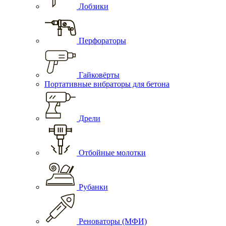
Лобзики
Перфораторы
Гайковёрты
Портативные вибраторы для бетона
Дрели
Отбойные молотки
Рубанки
Реноваторы (МФИ)