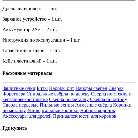
Дрель шуруповерт – 1 шт.
Зарядное устройство – 1 шт.
Аккумулятор 2А/ч – 2 шт.
Инструкция по эксплуатации – 1 шт.
Гарантийный талон – 1 шт.
Кейс пластиковый – 1 шт.
Расходные материалы
Защитные очки
Биты
Наборы бит
Наборы сверел
Сверла
Форстнера
Спиральные свёрла по дереву
Сверла по стеклу и
керамической плитке
Сверла по металлу
Сверла по бетону
Сверла перьевые
Пильные венцы
Алмазные свёрла
Коронки
по металлу
Универсальные коронки
Наборы коронок
Аксессуары для дрелей
Принадлежности для коронок
Где купить