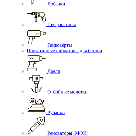
Лобзики
Перфораторы
Гайковёрты
Портативные вибраторы для бетона
Дрели
Отбойные молотки
Рубанки
Реноваторы (МФИ)