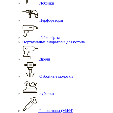
Лобзики
Перфораторы
Гайковёрты
Портативные вибраторы для бетона
Дрели
Отбойные молотки
Рубанки
Реноваторы (МФИ)