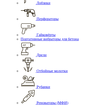
Лобзики
Перфораторы
Гайковёрты
Портативные вибраторы для бетона
Дрели
Отбойные молотки
Рубанки
Реноваторы (МФИ)