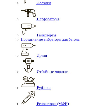
Лобзики
Перфораторы
Гайковёрты
Портативные вибраторы для бетона
Дрели
Отбойные молотки
Рубанки
Реноваторы (МФИ)